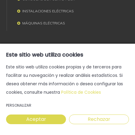
INSTALACIONES ELÉCTRICAS
MÁQUINAS ELÉCTRICAS
Este sitio web utiliza cookies
Este sitio web utiliza cookies propias y de terceros para
Aviso legal
facilitar su navegación y realizar análisis estadísticos. Si
Política de privacidad
desea obtener más información o desea configurar las
Condiciones de venta
cookies, consulte nuestra
Política de Cookies
Condiciones de compra
Canal Ético
PERSONALIZAR
Electromecánica Naval e Industrial, S.A. © 2026
Aceptar
Rechazar